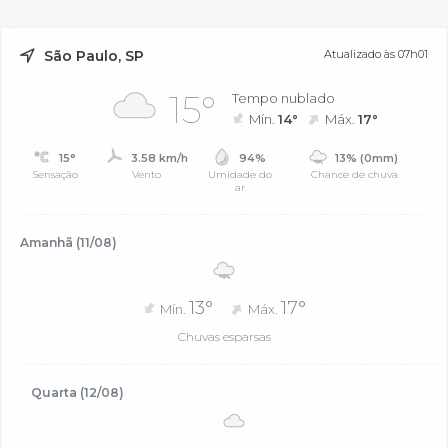
São Paulo, SP
Atualizado às 07h01
15°
Tempo nublado
Mín.
14°
Máx.
17°
15°
3.58 km/h
94%
13% (0mm)
Sensação
Vento
Umidade do
Chance de chuva
ar
Amanhã (11/08)
13°
17°
Mín.
Máx.
Chuvas esparsas
Quarta (12/08)