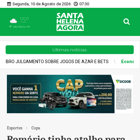
Segunda, 10 de Agosto de 2026
07:30
15°
São Paulo, SP
Últimas notícias
E AZAR E BETS
Economia
ATÉ O HOMEM-ARANHA JÁ SABE: S
Esportes
Copa
Romário tinha atalho para