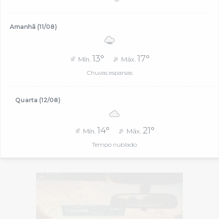
Amanhã (11/08)
13°
17°
Mín.
Máx.
Chuvas esparsas
Quarta (12/08)
14°
21°
Mín.
Máx.
Tempo nublado