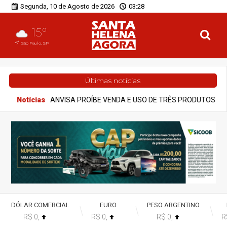
Segunda, 10 de Agosto de 2026
03:28
15°
São Paulo, SP
Últimas notícias
VENDA E USO DE TRÊS PRODUTOS QUE PROMETIAM EMAGRECIMENTO
DÓLAR COMERCIAL
EURO
PESO ARGENTINO
R$ 0,
R$ 0,
R$ 0,
R
%
%
%