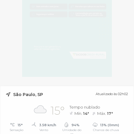
São Paulo, SP
Atualizado às 02h02
15°
Tempo nublado
Mín.
14°
Máx.
17°
15°
3.58 km/h
94%
13% (0mm)
Sensação
Vento
Umidade do
Chance de chuva
ar