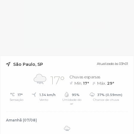
São Paulo, SP
Atualizado às 03h01
17°
Chuvas esparsas
Mín.
17°
Máx.
29°
17°
1.34 km/h
95%
37% (0.59mm)
Sensação
Vento
Umidade do
Chance de chuva
ar
Amanhã (07/08)