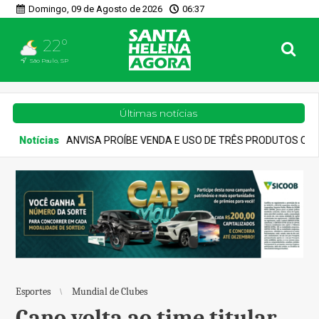
Domingo, 09 de Agosto de 2026
06:37
22°
São Paulo, SP
Últimas notícias
E USO DE TRÊS PRODUTOS QUE PROMETIAM EMAGRECIMENTO
A
Esportes
Mundial de Clubes
Cano volta ao time titular