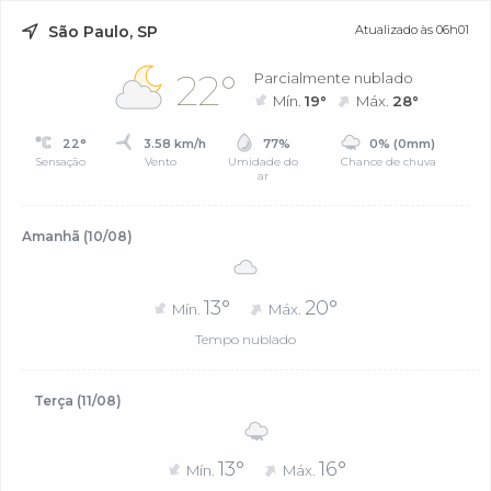
São Paulo, SP
Atualizado às 06h01
22°
Parcialmente nublado
Mín.
19°
Máx.
28°
22°
3.58 km/h
77%
0% (0mm)
Sensação
Vento
Umidade do
Chance de chuva
ar
Amanhã (10/08)
13°
20°
Mín.
Máx.
Tempo nublado
Terça (11/08)
13°
16°
Mín.
Máx.