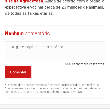
site da Agrodefesa
. Ainda de acordo com o órgão, a
expectativa é vacinar cerca de 23 milhões de animais,
de todas as faixas etárias.
Nenhum
comentário
500
caracteres restantes.
Comentar
* O conteúdo de cada comentário é de responsabilidade de quem realizá-lo.
Nos reservamos ao direito de reprovar ou eliminar comentários em desacordo
com o propósito do site ou que contenham palavras ofensivas.