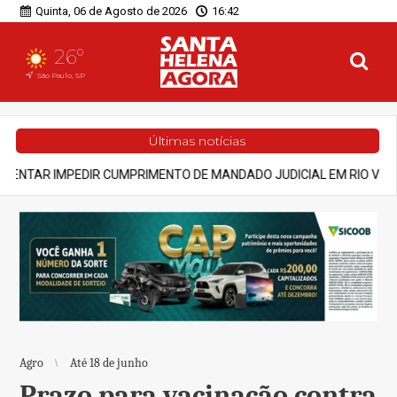
Quinta, 06 de Agosto de 2026
16:42
26°
São Paulo, SP
Últimas notícias
NDADO JUDICIAL EM RIO VERDE
Notícias
GOVERNO DE GOIÁS 
Agro
Até 18 de junho
Prazo para vacinação contra