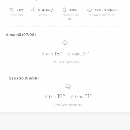
26°
5.36 km/h
49%
37% (0.59mm)
Sensação
Vento
Umidade do
Chance de chuva
ar
Amanhã (07/08)
18°
31°
Mín.
Máx.
Chuvas esparsas
Sábado (08/08)
18°
31°
Mín.
Máx.
Chuvas esparsas