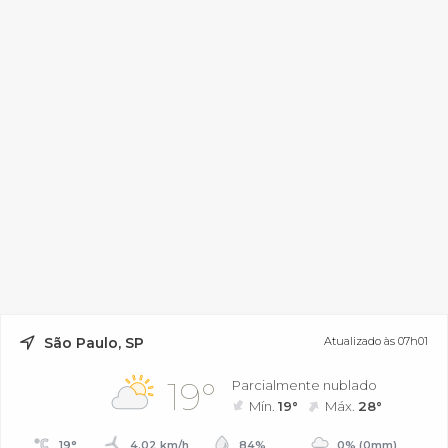
São Paulo, SP
Atualizado às 07h01
19°
Parcialmente nublado
Mín.
19°
Máx.
28°
19°
4.02 km/h
84%
0% (0mm)