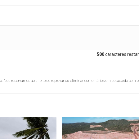
500
caracteres restan
lo. Nos reservamos ao direito de reprovar ou eliminar comentários em desacordo com o