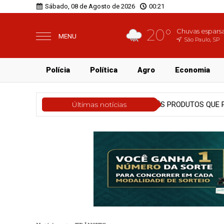
Sábado, 08 de Agosto de 2026
00:21
20°
Chuvas espars
MENU
São Paulo, SP
Polícia
Política
Agro
Economia
S PRODUTOS QUE PROMETIAM EMAGRECIMENTO
Últimas notícias
Agro
PIB DO 