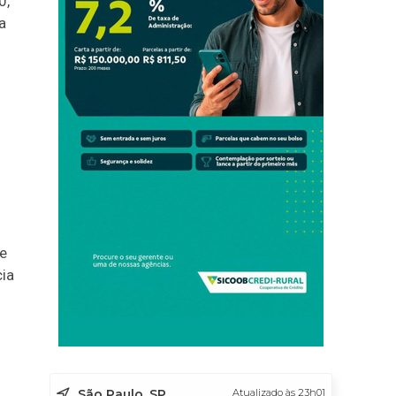
0,
a
 e
ia
São Paulo, SP
Atualizado às 23h01