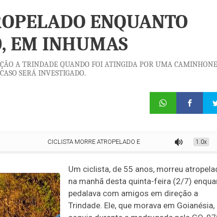
TROPELADO ENQUANTO
0, EM INHUMAS
EÇÃO A TRINDADE QUANDO FOI ATINGIDA POR UMA CAMINHON
CASO SERÁ INVESTIGADO.
CICLISTA MORRE ATROPELADO ENQUANTO PEDALAVA NA GO-070, EM 
1.0x
Um ciclista, de 55 anos, morreu atropel
na manhã desta quinta-feira (2/7) enqua
pedalava com amigos em direção a
Trindade. Ele, que morava em Goianésia,