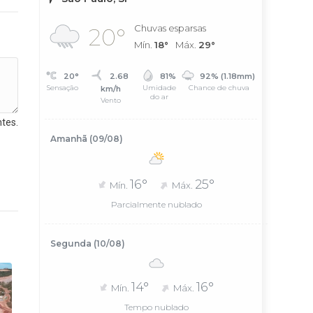
Chuvas esparsas
20°
Mín.
18°
Máx.
29°
20°
2.68
81%
92% (1.18mm)
Sensação
Umidade
Chance de chuva
km/h
do ar
Vento
tes.
Amanhã (09/08)
16°
25°
Mín.
Máx.
Parcialmente nublado
Segunda (10/08)
14°
16°
Mín.
Máx.
Tempo nublado