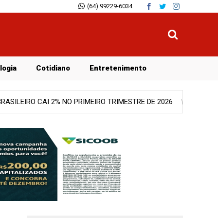
(64) 99229-6034
logia
Cotidiano
Entretenimento
26
Notícias
GOIÁS ENTRA EM ALERTA PARA VENDAVAIS CO