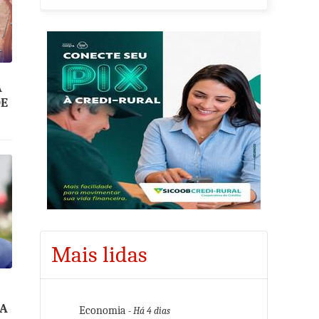
A
DE
Mais lidas
HA
Economia
- Há 4 dias