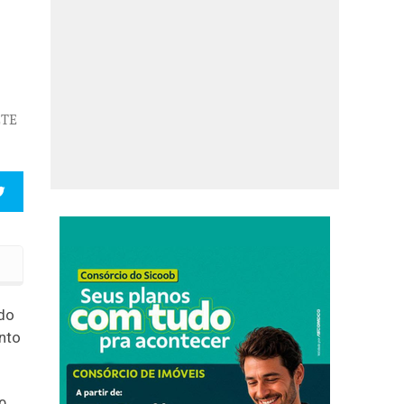
ETE
INHUMAS
ado
nto