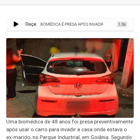
Ouça:
BIOMÉDICA É PRESA APÓS INVADIR CASA COM CARRO E ATI
1.0x
Uma biomédica de 48 anos foi presa preventivamente
após usar o carro para invadir a casa onde estava o
ex-marido, no Parque Industrial, em Goiânia. Segundo