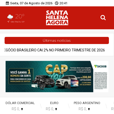
Sexta, 07 de Agosto de 2026
20:41
20°
São Paulo, SP
Últimas notícias
 CAI 2% NO PRIMEIRO TRIMESTRE DE 2026
Notícias
GOIÁS ENT
DÓLAR COMERCIAL
EURO
PESO ARGENTINO
R$ 0,
R$ 0,
R$ 0,
R
%
%
%