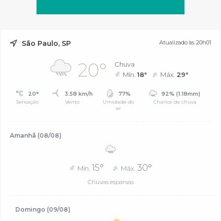
São Paulo, SP
Atualizado às 20h01
20°
Chuva
Mín.
18°
Máx.
29°
20°
3.58 km/h
77%
92% (1.18mm)
Sensação
Vento
Umidade do
Chance de chuva
ar
Amanhã (08/08)
15°
30°
Mín.
Máx.
Chuvas esparsas
Domingo (09/08)