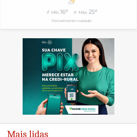
16°
25°
Mín.
Máx.
Parcialmente nublado
Mais lidas