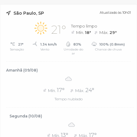
São Paulo, SP
Atualizado às 10h01
21°
Tempo limpo
Mín.
18°
Máx.
29°
21°
1.34 km/h
83%
100% (0.8mm)
Sensação
Vento
Umidade do
Chance de chuva
ar
Amanhã (09/08)
17°
24°
Mín.
Máx.
Tempo nublado
Segunda (10/08)
13°
17°
Mín.
Máx.