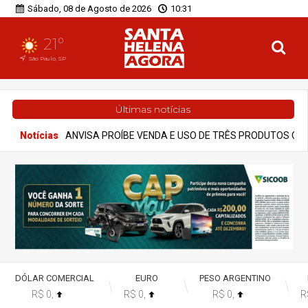
Sábado, 08 de Agosto de 2026
10:31
21°
São Paulo, SP
Últimas notícias
 USO DE TRÊS PRODUTOS QUE PROMETIAM EMAGRECIMENTO
Ag
DÓLAR COMERCIAL
EURO
PESO ARGENTINO
R$ 0,
R$ 0,
R$ 0,
R
%
%
%