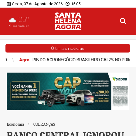
Sexta, 07 de Agosto de 2026
15:05
25°
São Paulo, SP
Últimas notícias
ASILEIRO CAI 2% NO PRIMEIRO TRIMESTRE DE 2026
Notícias
G
Economia
COBRANÇAS
BANCO CENTRAL IGNOROU