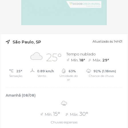
São Paulo, SP
Atualizado às 14h01
25°
Tempo nublado
Mín.
18°
Máx.
29°
25°
0.89 km/h
63%
92% (1.18mm)
Sensação
Vento
Umidade do
Chance de chuva
ar
Amanhã (08/08)
15°
30°
Mín.
Máx.
Chuvas esparsas