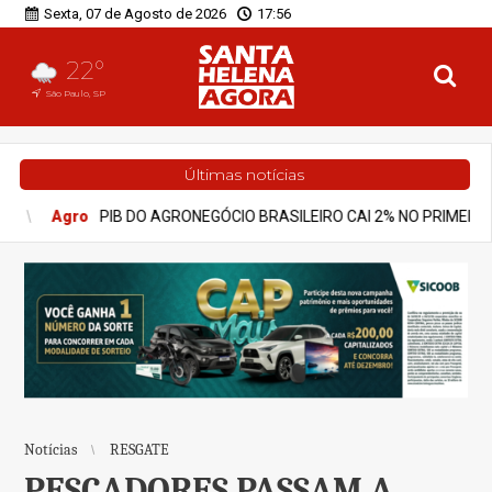
Sexta, 07 de Agosto de 2026
17:56
22°
São Paulo, SP
Últimas notícias
IO BRASILEIRO CAI 2% NO PRIMEIRO TRIMESTRE DE 2026
Notíc
Notícias
RESGATE
PESCADORES PASSAM A