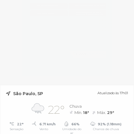
São Paulo, SP
Atualizado às 17h01
22°
Chuva
Mín.
18°
Máx.
29°
22°
6.71 km/h
66%
92% (1.18mm)
Sensação
Vento
Umidade do
Chance de chuva
ar