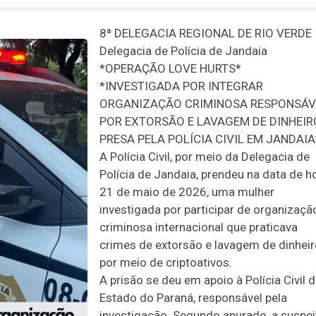
8ª DELEGACIA REGIONAL DE RIO VERDE
Delegacia de Polícia de Jandaia
*OPERAÇÃO LOVE HURTS*
*INVESTIGADA POR INTEGRAR
ORGANIZAÇÃO CRIMINOSA RESPONSÁV
POR EXTORSÃO E LAVAGEM DE DINHEIR
PRESA PELA POLÍCIA CIVIL EM JANDAIA
A Polícia Civil, por meio da Delegacia de
Polícia de Jandaia, prendeu na data de ho
21 de maio de 2026, uma mulher
investigada por participar de organizaçã
criminosa internacional que praticava
crimes de extorsão e lavagem de dinhei
por meio de criptoativos.
A prisão se deu em apoio à Polícia Civil 
Estado do Paraná, responsável pela
investigação. Segundo apurado, a suspei