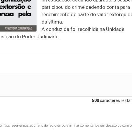
participou do crime cedendo conta para
recebimento de parte do valor extorquid
da vítima.
A conduzida foi recolhida na Unidade
osição do Poder Judiciário.
500
caracteres restan
lo. Nos reservamos ao direito de reprovar ou eliminar comentários em desacordo com o