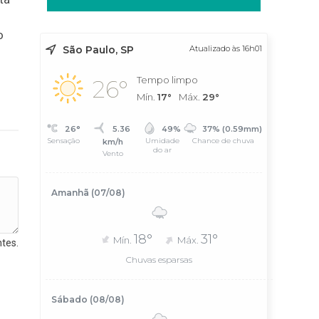
o
São Paulo, SP
Atualizado às 16h01
Tempo limpo
26°
Mín.
17°
Máx.
29°
26°
5.36
49%
37% (0.59mm)
Sensação
Umidade
Chance de chuva
km/h
do ar
Vento
Amanhã (07/08)
18°
31°
Mín.
Máx.
tes.
Chuvas esparsas
Sábado (08/08)