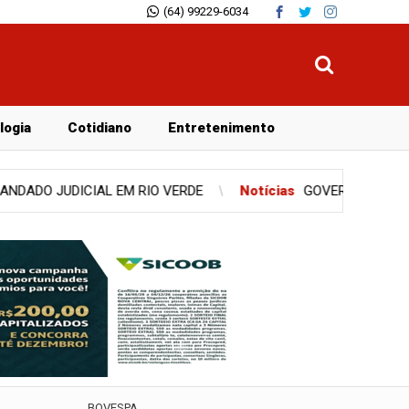
(64) 99229-6034
logia
Cotidiano
Entretenimento
ERNO DE GOIÁS PASSA A OFERECER CINCO SERVIÇOS PÚBLICOS
BOVESPA