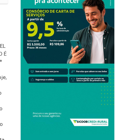
EL
O É
*
je,
o
ro
do
ta