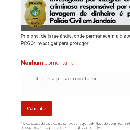
Prisional de Israelândia, onde permanecem a disp
PCGO: investigar para proteger
Nenhum
comentário
Comentar
* O conteúdo de cada comentário é de responsabilidade de quem realizá-
propósito do site ou que contenham palavras ofensivas.