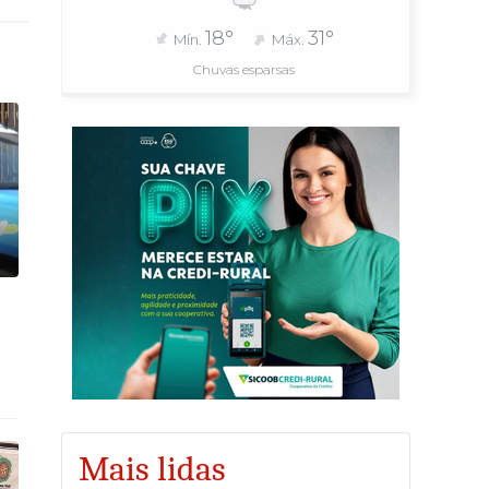
18°
31°
Mín.
Máx.
Chuvas esparsas
Mais lidas