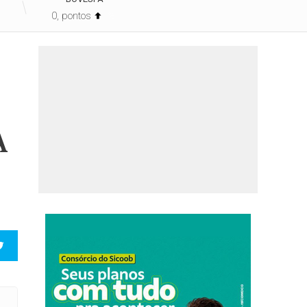
0, pontos
%
A
GEM DE DINHEIRO É PRESA PELA POLÍCIA CIVIL EM JANDAIA