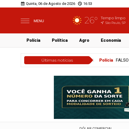
Quinta, 06 de Agosto de 2026
16:53
26°
Tempo limpo
MENU
São Paulo, SP
Polícia
Política
Agro
Economia
lícia
FALSO ADVOGADO É DETIDO APÓS TENTAR IMPEDIR CUMPR
Últimas notícias
DÓLAR COMERCIAL