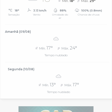
Mín.
18°
Máx.
29°
18°
3.13 km/h
88%
100% (0.8mm)
Sensação
Vento
Umidade do
Chance de chuva
ar
Amanhã (09/08)
17°
24°
Mín.
Máx.
Tempo nublado
Segunda (10/08)
13°
17°
Mín.
Máx.
Tempo nublado