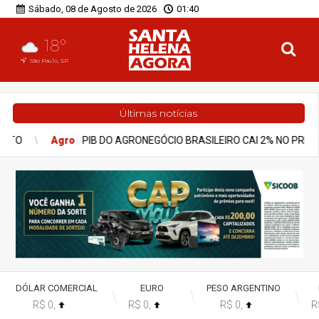
Sábado, 08 de Agosto de 2026
01:40
18°
São Paulo, SP
Últimas notícias
RASILEIRO CAI 2% NO PRIMEIRO TRIMESTRE DE 2026
Notícias
DÓLAR COMERCIAL
EURO
PESO ARGENTINO
R$ 0,
R$ 0,
R$ 0,
R
%
%
%