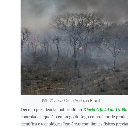
© José Cruz/Agência Brasil
Decreto presidencial publicado no
Diário Oficial da União
controlada", que é o emprego do fogo como fator de produçã
científica e tecnológica “em áreas com limites físicos previ