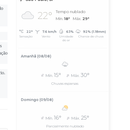
do
Tempo nublado
22°
Mín.
18°
Máx.
29°
22°
7.6 km/h
63%
92% (1.18mm)
Sensação
Vento
Umidade
Chance de chuva
do ar
s
vação
Amanhã (08/08)
io.
15°
30°
Mín.
Máx.
Chuvas esparsas
Domingo (09/08)
16°
25°
Mín.
Máx.
Parcialmente nublado