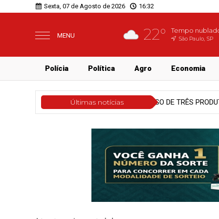
Sexta, 07 de Agosto de 2026
16:32
22°
Tempo nublad
MENU
São Paulo, SP
Polícia
Política
Agro
Economia
TRÊS PRODUTOS QUE PROMETIAM EMAGRECIMENTO
Últimas notícias
Agro
PI