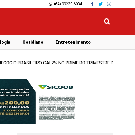
(64) 99229-6034
logia
Cotidiano
Entretenimento
E 2026
Notícias
GOIÁS ENTRA EM ALERTA PARA VENDAVAIS